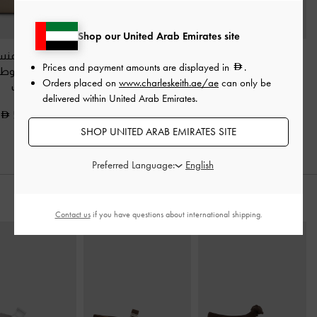
Shop our United Arab Emirates site
شنطة دلو سيبيل
شنطة كتف كالا
-
حقيبة إيدا المن
Prices and payment amounts are displayed in
.
هندسية
-
شوفاني
شوفاني
متعددة الخطوط - 
Orders placed on
www.charleskeith.ae/ae
can only be
تاوب
delivered within United Arab Emirates.
450.00
500.00
575.00
SHOP UNITED ARAB EMIRATES SITE
Preferred Language:
ارتديه مع
Contact us
if you have questions about international shipping.