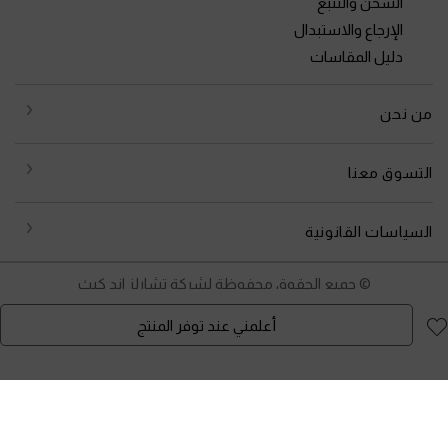
الشحن والتتبع
الإرجاع والاستبدال
دليل المقاسات
من نحن
التسوق معنا
السياسات القانونية
© جميع الحقوق محفوظة لشركة تشارلز اند كيث
أعلمني عند توفر المنتج