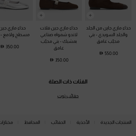
حذاء ماري جاين من الجلد
حذاء ماري جين فلات
حذاء ماري جين ي
والجلد السويدي
-
بني
لاندو شمواه صناعي
مسطح ولامع
-
محبّب غامق
بمشبك
-
بني محبّب
350.00
غامق
550.00
350.00
الفئات ذات الصلة
حقائب توت
المنتجات الجديدة
الأحذية
الحقائب
المحافظ
مختارات
Site footer