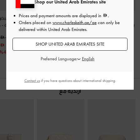
Shop our United Arab Emirates site
Prices and payment amounts are displayed in
.
شنطة كتف هايلين
حقيبة توت من النايلون
حقيبة ليني بمقب
Orders placed on
www.charleskeith.ae/ae
can only be
بتعليقة مجدولة
-
كريمي
بنقشة شيفرون وتصميم
وحزام سلسلة
-
ك
delivered within United Arab Emirates.
صندوقي
-
كريمي
475.00
575.00
SHOP UNITED ARAB EMIRATES SITE
475.00
250.00
250.00
خصم 47%
Preferred Language:
خصم 47%
Contact us
if you have questions about international shipping.
ارتديه مع