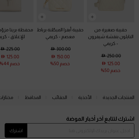
حقيبة صغيرة من
حقيبة أبفرا المبطّنة برباط
محفظة برينا مزوّد
النايلون بنقشة شيفرون
معصم
-
كريمي
للإغلاق
-
كري
-
كريمي
225.00
300.00
250.00
125.00
150.00
125.00
خصم 50%
خصم 44%
خصم 50%
المنتجات الجديدة
الأحذية
الحقائب
المحافظ
مختارات
Site footer
اشترك لتتابع آخر أخبار الموضة
اشترك