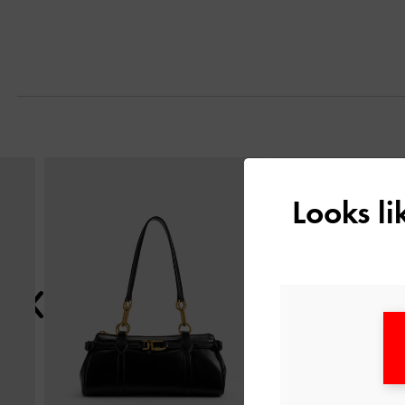
التالي
Looks l