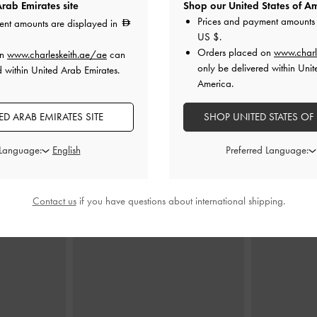
rab Emirates site
Shop our United States of Am
Prices and payment amounts 
ent amounts are displayed in
US $
.
ل
-
أسود
حقيبة كتف غوين بحزام وإبزيم معدني
-
شنطة توت جو
Orders placed on
www.charl
on
www.charleskeith.ae/ae
can
أسود
only be delivered within Unit
d within United Arab Emirates.
0
America.
550.00
D ARAB EMIRATES SITE
SHOP UNITED STATES OF
 Language:
Preferred Language:
ارتديه مع
Contact us
if you have questions about international shipping.