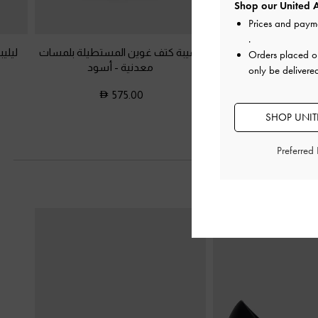
Shop our United A
Prices and paym
.
دي جلد بحزام
-
أسود
حقيبة كتف غوين المستطيلة بلمسات
ليلي
Orders placed 
معدنية
-
أسود
only be delivere
750.0
575.00
SHOP UNITE
Preferred