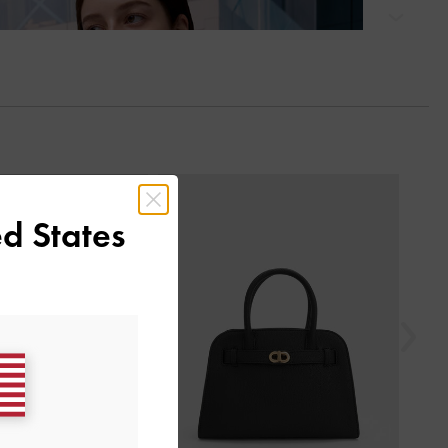
التالي
السابق
d States