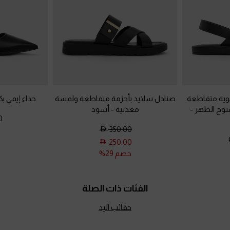
وية متقاطعة
صنادل سلايد بأحزمة متقاطعة ولمسة
حذاء إيمي ب
توح الظهر
-
معدنية
-
أسود
0
350.00
250.00
خصم 29%
الفئات ذات الصلة
حقائب اليد