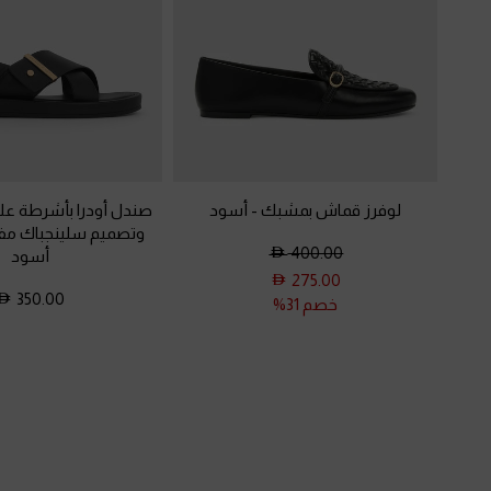
لوفرز قماش بمشبك
-
أسود
صندل أودرا بأشرطة عل
وتصميم سلينجباك مف
400.00
أسود
275.00
350.00
خصم 31%