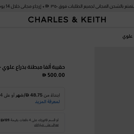
متع بالشحن المجاني لجميع الطلبات فوق ٣٥٠
+ إرجاع مجاني خلال 14 يومًا!
 علوي
حقيبة ألفا مبطنة بذراع علوي
-
500.00