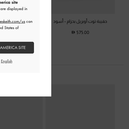
erica site
are displayed in
حقيبة توت أوبريل بحزام
-
أسود
حقيبة بولينغ بيري
eskeith.com/us
can
ed States of
450.00
575.00
 AMERICA SITE