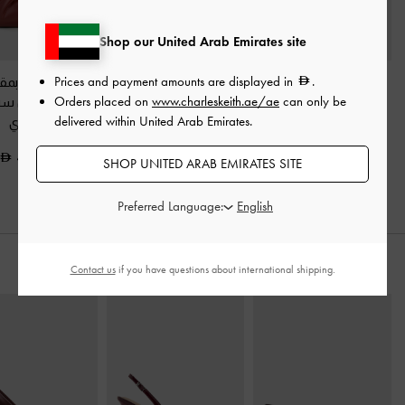
Shop our United Arab Emirates site
Prices and payment amounts are displayed in
.
حقيبة ليليبيت بمقبض
حقيبة جيزمين ساتان
حقيبة حمل بم
Orders placed on
www.charleskeith.ae/ae
can only be
علوي طويل
-
برغندي
بسلسلة (متعددة
معدني من سيا
delivered within United Arab Emirates.
الاستخدامات)
-
برغندي
برغندي
550.00
450.00
450.00
SHOP UNITED ARAB EMIRATES SITE
Preferred Language:
ارتديه مع
Contact us
if you have questions about international shipping.