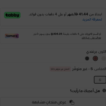
اللون:
برغندي
المقاس:
S
- غير متوفّر
المنتج غير متوفر حاليًا
S
هل أعجبكَ ما رأيت؟
عرض منتجاتٍ مشابهة