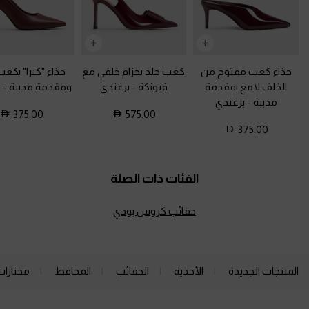
حذاء كعب مفتوح من
كعب جلد بحزام خلفي مع
حذاء "كيرا" بكعب
الخلف لامع بمقدمة
فيونكة
-
برغندي
ومقدمة مدببة
-
ب
مدببة
-
برغندي
375.00
575.00
375.00
الفئات ذات الصلة
حقائب كروس بودي
المنتجات الجديدة
الأحذية
الحقائب
المحافظ
مختارات
Site footer