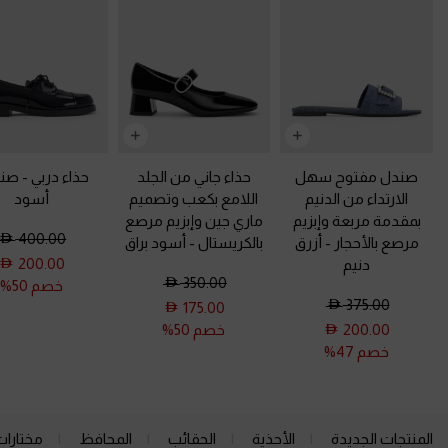
صندل مفتوح سهل
حذاء جاني من الجلد
حذاء دربي
-
صند
الارتداء من الدنيم
اللامع بكعب وتصميم
أسود
بمقدمة مربعة وإبزيم
ماري جين وإبزيم مرصع
400.00
مرصع بالأحجار
-
أزرق
بالكريستال
-
أسود براق
200.00
دنيم
350.00
خصم 50%
375.00
175.00
200.00
خصم 50%
خصم 47%
المنتجات الجديدة
الأحذية
الحقائب
المحافظ
مختارات