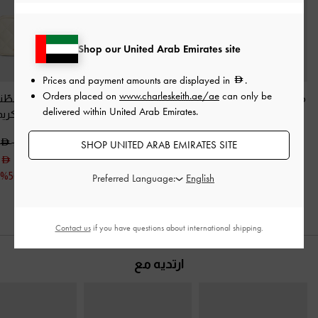
Shop our United Arab Emirates site
Prices and payment amounts are displayed in
.
Orders placed on
www.charleskeith.ae/ae
can only be
محفظة يد هانيا
-
كريمي
حقيبة معصم سيانا
حقيبة أبفرا المبطّن
delivered within United Arab Emirates.
بنقشة منقطة
-
أسود
معصم
-
كري
200.00
كلاسيكي
300.00
SHOP UNITED ARAB EMIRATES SITE
200.00
150.00
خصم 50%
Preferred Language:
Contact us
if you have questions about international shipping.
ارتديه مع