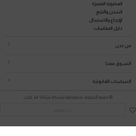
العضوية المميزة
الشحن والتتبع
الإرجاع والاستبدال
دليل المقاسات
من نحن
التسوق معنا
السياسات القانونية
© جميع الحقوق محفوظة لشركة تشارلز اند كيث
غير متوفر