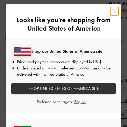
175.00
100.00
خصم 43%
Looks like you're shopping from
United States of America
Shop our United States of America site
Prices and payment amounts are displayed in
US $
.
Orders placed on
www.charleskeith.com/us
can only be
delivered within United States of America.
اللون:
تان
SHOP UNITED STATES OF AMERICA SITE
المقاس:
XXS
- غير متوفّر
دليل المقاسات
Preferred Language:
المنتج غير متوفر حاليًا
XXS