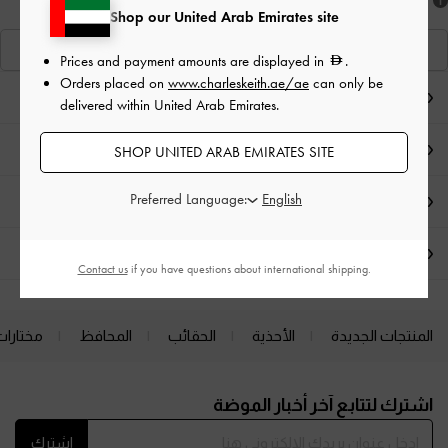
هل أعجبكَ ما رأيت؟
Shop our United Arab Emirates site
عرض منتجاتٍ مشابهة
Prices and payment amounts are displayed in
.
Orders placed on
www.charleskeith.ae/ae
can only be
ملاحظات المحرر
delivered within United Arab Emirates.
تفاصيل المنتج وتعليمات العناية
SHOP UNITED ARAB EMIRATES SITE
Preferred Language:
العروض الحصرية
الشحن والإرجاع
Contact us
if you have questions about international shipping.
المنتجات الجديدة
الأحذية
الحقائب
المحافظ
مختارات
Site footer
اشترك لتتابع آخر أخبار الموضة
اشترك