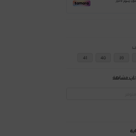
ت
41
40
39
تٍ مشابهة
متوفر
ية