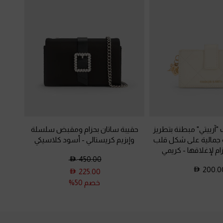
"آرييتي" مبطنة بتطريز
حقيبة ساتان بحزام ومقبض سلسلة
جمالية على شكل قلب
وإبزيم كريستالي
-
أسود كلاسيكي
ام لإغلاقها
-
كريمي
450.00
200.0
225.00
خصم 50%