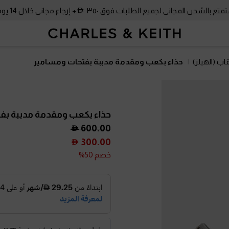
متع بالشحن المجاني لجميع الطلبات فوق ٣٥٠
+ إرجاع مجاني خلال 14 يومًا!
اب (الهيلز)
حذاء بكعب ومقدمة مدببة بفتحات ومسامير
حذاء بكعب ومقدمة مدببة بف
600.00
300.00
خصم 50%