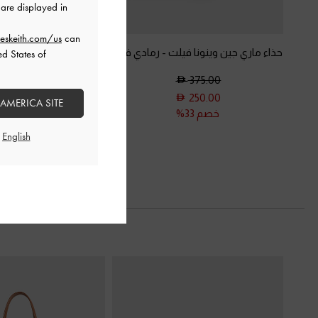
are displayed in
eskeith.com/us
can
حذاء ماري جين وينونا فيلت
-
رمادي فاتح
فيانا - صندل ستيليتو ب
ed States of
أسود
375.00
350.00
250.00
 AMERICA SITE
خصم 33%