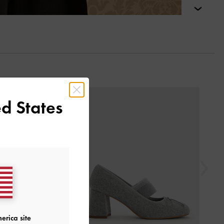
التالي
السابق
d States
erica site