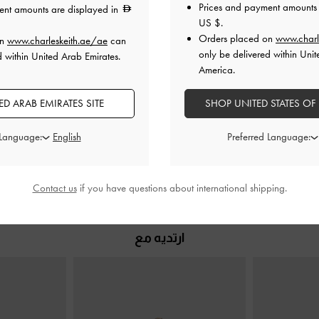
Prices and payment amounts 
ent amounts are displayed in
US $
.
Orders placed on
www.charl
on
www.charleskeith.ae/ae
can
حزام الكاحل
-
كعب ستيليتو ساتان بثلاثة أحزمة
كعب ستيليتو
only be delivered within Unit
d within United Arab Emirates.
مطوية
-
أحمر
مط
America.
0
375.00
D ARAB EMIRATES SITE
SHOP UNITED STATES OF
 Language:
Preferred Language:
Contact us
if you have questions about international shipping.
ارتديه مع