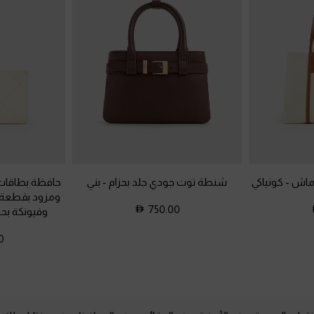
قماش
-
كونياكي
شنطة توت جودي جلد بحزام
-
بني
حافظة بطاقات 
ومزود بقطعة 
750.00
وفيونكة بحز
0