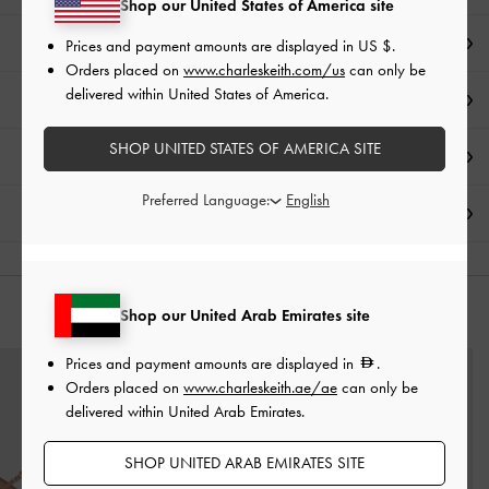
Shop our United States of America site
ملاحظات المحرر
Prices and payment amounts are displayed in
US $
.
Orders placed on
www.charleskeith.com/us
can only be
delivered within United States of America.
تفاصيل المنتج وتعليمات العناية
SHOP UNITED STATES OF AMERICA SITE
العروض الحصرية
Preferred Language:
الشحن والإرجاع
Shop our United Arab Emirates site
قد يعجبك آيضاً
Prices and payment amounts are displayed in
.
Orders placed on
www.charleskeith.ae/ae
can only be
delivered within United Arab Emirates.
SHOP UNITED ARAB EMIRATES SITE