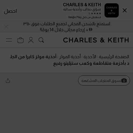
CHARLES & KEITH
تسوّق حقائب وأحذية نسائية
احصل
احصلحمّل من خلال Google Play
استمتع بالشحن المجاني لجميع الطلبات فوق ٣٥٠
+ إرجاع مجاني خلال 14 يومًا!
الصفحة الرئيسية
الأحذية
أحذية المولز
أحذية مولز كايرا من الجل
د بأحزمة متقاطعة وكعب ستيليتو رفيع
تسوق المنتجات المشابهة