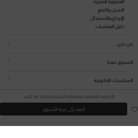
العضوية المميزة
الشحن والتتبع
الإرجاع والاستبدال
دليل المقاسات
من نحن
التسوق معنا
السياسات القانونية
© جميع الحقوق محفوظة لشركة تشارلز اند كيث
أضف إلى عربة التسوق