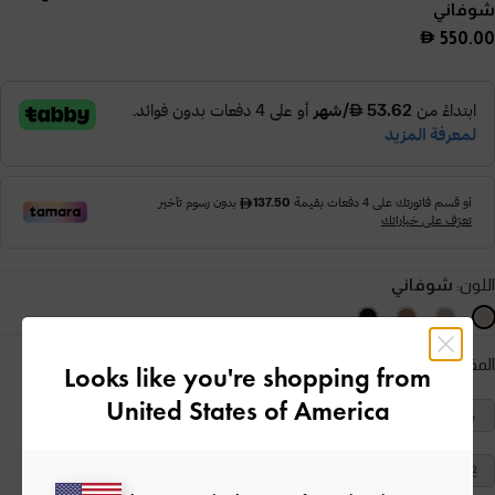
شوفاني
550.00
اللون:
شوفاني
المقاس:
اختر المقاس
دليل المقاسات
Looks like you're shopping from
United States of America
41
40
39
38
37
36
35
42