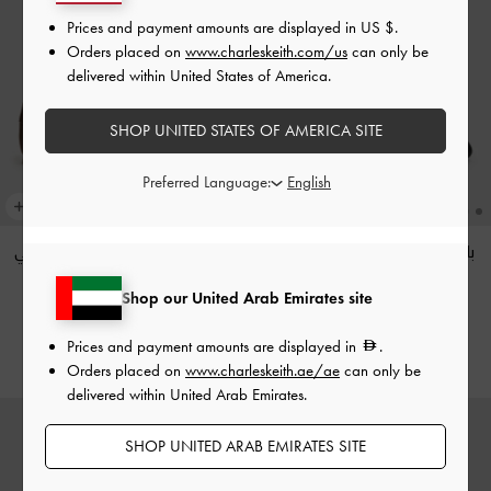
Prices and payment amounts are displayed in
US $
.
Orders placed on
www.charleskeith.com/us
can only be
delivered within United States of America.
SHOP UNITED STATES OF AMERICA SITE
Preferred Language:
باليرينا ساتان مع فيونكة
-
أسود
سنيكرز جيس شامواه وجلد
-
بني
خشن
داكن
Shop our United Arab Emirates site
575.00
375.00
Prices and payment amounts are displayed in
.
Orders placed on
www.charleskeith.ae/ae
can only be
delivered within United Arab Emirates.
SHOP UNITED ARAB EMIRATES SITE