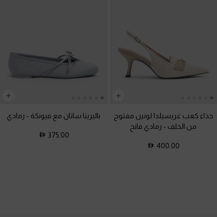
حذاء كعب غريسيلدا لونين مفتوح
باليرينا ساتان مع فيونكة
-
رمادي
من الخلف
-
رمادي فاتح
375.00
400.00