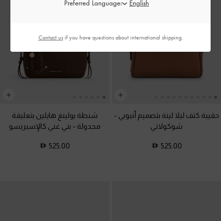
Preferred Language:
Contact us
if you have questions about international shipping.
حقيبة كتف ليلا لينة بتصميم أنبوبي
-
شنطة بولينغ هايلين بتعليقة
شوكولاتي
مجدولة
-
بني غني كالإسبريسو
525.00
525.00