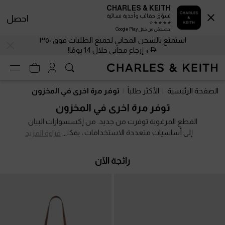
CHARLES & KEITH
تسوّق حقائب وأحذية نسائية
احصل
احصلحمّل من خلال Google Play
استمتع بالشحن المجاني لجميع الطلبات فوق ٣٥٠
+ إرجاع مجاني خلال 14 يومًا!
استمتع بالشحن المجاني لجميع الطلبات فوق ٣٥٠
+ إرجاع مجاني خلال 14 يومًا!
الصفحة الرئيسية
الأكثر طلباً
توفر مرة اخرى في المخزون
توفر مرة اخرى في المخزون
القطع المرغوبة توفرت من جديد. من إكسسوارات البيان
إلى أساسيات متعددة الاستخدامات ، يمكنك اكتشاف
قراءة المزيد
ماتفضله في الموضة واستكشاف خيارات جديدة لهذا
الموسم وما بعده. تسوقي المجموعة الآن وتألقي.
رائجة الآن