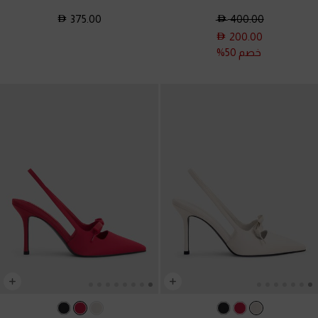
375.00
400.00
200.00
خصم 50%