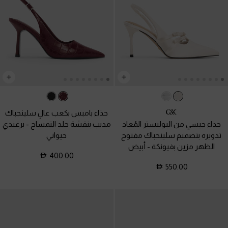
حذاء بامبس بكعب عالٍ سلينجباك
حذاء جيسي من البوليستر المُعاد
مدبب بنقشة جلد التمساح
-
برغندي
تدويره بتصميم سلينجباك مفتوح
حيواني
الظهر مزين بفيونكة
-
أبيض
400.00
550.00