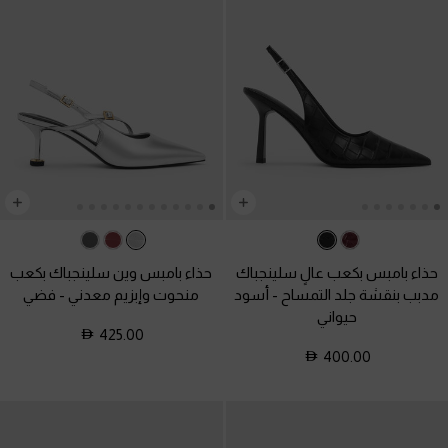
حذاء بامبس بكعب عالٍ سلينجباك
حذاء بامبس وين سلينجباك بكعب
مدبب بنقشة جلد التمساح
-
أسود
منحوت وإبزيم معدني
-
فضي
حيواني
425.00
400.00