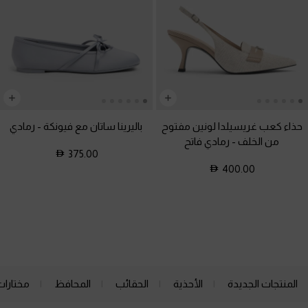
حذاء كعب غريسيلدا لونين مفتوح
باليرينا ساتان مع فيونكة
-
رمادي
من الخلف
-
رمادي فاتح
375.00
400.00
المنتجات الجديدة
الأحذية
الحقائب
المحافظ
مختارات