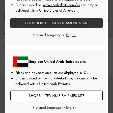
Orders placed on
www.charleskeith.com/us
can only be
delivered within United States of America.
SHOP UNITED STATES OF AMERICA SITE
Preferred Language:
باليرينا ساتان مع فيونكة
-
أسود
سنيكرز جيس شامواه وجلد
-
بني
خشن
داكن
575.00
375.00
Shop our United Arab Emirates site
Prices and payment amounts are displayed in
.
Orders placed on
www.charleskeith.ae/ae
can only be
delivered within United Arab Emirates.
SHOP UNITED ARAB EMIRATES SITE
Preferred Language: