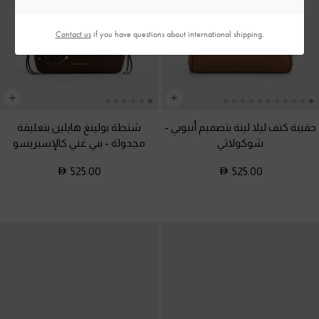
Contact us
if you have questions about international shipping.
حقيبة كتف ليلا لينة بتصميم أنبوبي
-
شنطة بولينغ هايلين بتعليقة
شوكولاتي
مجدولة
-
بني غني كالإسبريسو
525.00
525.00