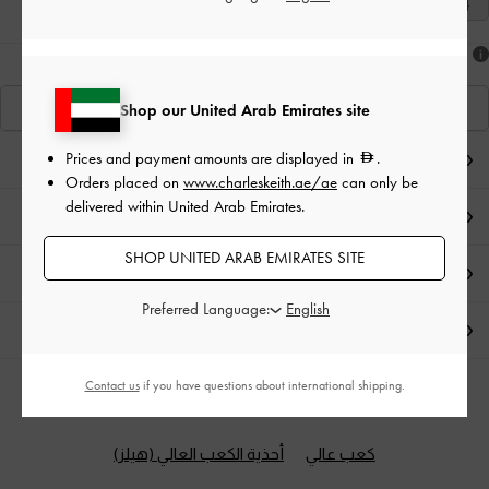
41
هل أعجبكَ ما رأيت؟
عرض منتجاتٍ مشابهة
Shop our United Arab Emirates site
Prices and payment amounts are displayed in
.
ملاحظات المحرر
Orders placed on
www.charleskeith.ae/ae
can only be
delivered within United Arab Emirates.
تفاصيل المنتج وتعليمات العناية
SHOP UNITED ARAB EMIRATES SITE
العروض الحصرية
Preferred Language:
الشحن والإرجاع
Contact us
if you have questions about international shipping.
الفئات ذات الصلة
كعب عالي
أحذية الكعب العالي (هيلز)