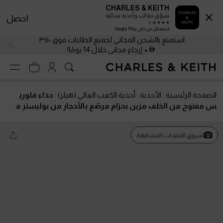
CHARLES & KEITH
تسوّق حقائب وأحذية نسائية
احصل
احصلحمّل من خلال Google Play
استمتع بالشحن المجاني لجميع الطلبات فوق ٣٥٠
+ إرجاع مجاني خلال 14 يومًا!
الصفحة الرئيسية
الأحذية
أحذية الكعب العالي (هيلز)
حذاء فلوري
س مفتوح من الخلف مزين بحزام مرصّع بالأحجار من بوليستر م
عاد تدويره
تسوق المنتجات المشابهة