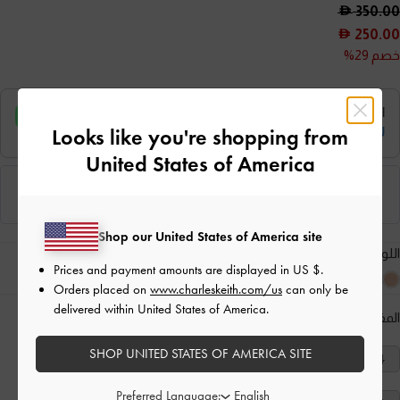
350.00
250.00
خصم 29%
Looks like you're shopping from
United States of America
Shop our United States of America site
اللون:
أزرق
Prices and payment amounts are displayed in
US $
.
Orders placed on
www.charleskeith.com/us
can only be
delivered within United States of America.
المقاس:
اختر المقاس
دليل المقاسات
SHOP UNITED STATES OF AMERICA SITE
40
39
38
37
36
35
34
Preferred Language: