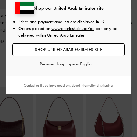
Shop our United Arab Emirates site
حذاء برايمد لامع بمقدمة
حذاء كعب مفتوح من
حذاء بكعب بليد من
Prices and payment amounts are displayed in
.
مدببة وتصميم متقاطع
-
الخلف لامع بمقدمة
اللامع مع مقدمة 
Orders placed on
www.charleskeith.ae/ae
can only be
برغندي
مدببة
-
برغندي
وبفتحات
-
برغ
delivered within United Arab Emirates.
550.00
375.00
350.00
SHOP UNITED ARAB EMIRATES SITE
Preferred Language:
ارتديه مع
Contact us
if you have questions about international shipping.