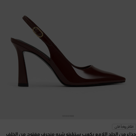
الأكثر رواجاً الآن
حذاء من الجلد اللامع بكعب ستيليتو شبه منحرف مفتوح من الخلف