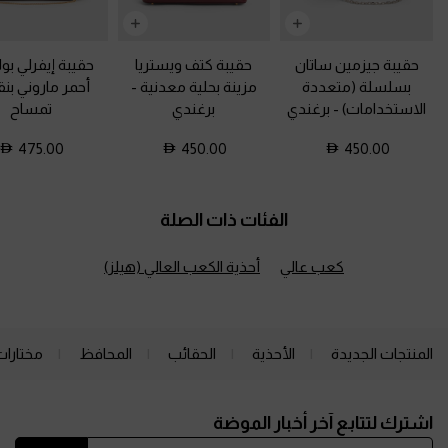
حقيبة جيزمين ساتان
حقيبة كتف ويستريا
حقيبة إيفرلي بو
بسلسلة (متعددة
مزينة بحلية معدنية
-
أحمر ماروني بن
الاستخدامات)
-
برغندي
برغندي
تمساح
475.00
450.00
450.00
الفئات ذات الصلة
كعب عالي
أحذية الكعب العالي (هيلز)
المنتجات الجديدة
الأحذية
الحقائب
المحافظ
مختارات
Site footer
اشترك لتتابع آخر أخبار الموضة