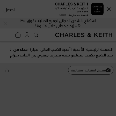
CHARLES & KEITH
تسوّق حقائب وأحذية نسائية
احصل
احصلحمّل من خلال Google Play
استمتع بالشحن المجاني لجميع الطلبات فوق ٣٥٠
+ إرجاع مجاني خلال 14 يومًا!
الصفحة الرئيسية
الأحذية
أحذية الكعب العالي (هيلز)
حذاء من ال
جلد اللامع بكعب ستيليتو شبه منحرف مفتوح من الخلف بحزام
حول الكاحل
تسوق المنتجات المشابهة