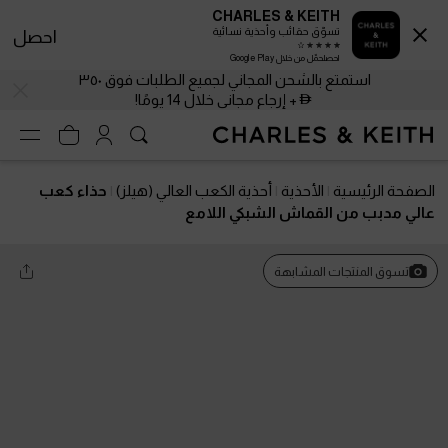
CHARLES & KEITH
تسوّق حقائب وأحذية نسائية
احصل
احصلحمّل من خلال Google Play
استمتع بالشحن المجاني لجميع الطلبات فوق ٣٥٠
+ إرجاع مجاني خلال 14 يومًا!
الصفحة الرئيسية
الأحذية
أحذية الكعب العالي (هيلز)
حذاء كعب
عالي مدبب من القماش الشبكي اللامع
تسوق المنتجات المشابهة