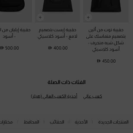
حقيبة توت من ألين
حقيبة إيست بتصميم
حقيبة إيليان من ا
بتصميم متماسك على
لامع
-
أسود كلاسيكي
-
أسود
شكل شبه منحرف
-
500.00
400.00
أسود كلاسيكي
450.00
الفئات ذات الصلة
كعب عالي
أحذية الكعب العالي (هيلز)
المنتجات الجديدة
الأحذية
الحقائب
المحافظ
مختارات