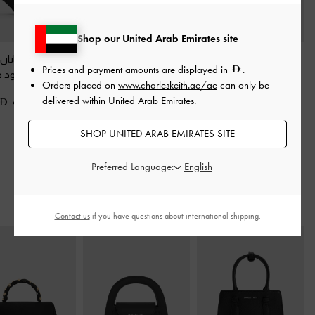
Shop our United Arab Emirates site
حذاء ساتان بسير خلفي
حذاء ميول ساتان أردن
حذاء ميول ساتان 
Prices and payment amounts are displayed in
.
وسيور بليسيه
-
أسود
بمقدمة مدببة وكعب
بليسيه
-
أسود 
Orders placed on
www.charleskeith.ae/ae
can only be
خشن
متموج
-
أسود خشن
delivered within United Arab Emirates.
400.00
375.00
400.00
SHOP UNITED ARAB EMIRATES SITE
Preferred Language:
ارتديه مع
Contact us
if you have questions about international shipping.