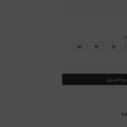
ت
40
39
38
ربة التسوق
ية