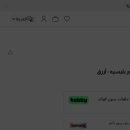
العربية
ر بليسيه
- أزرق