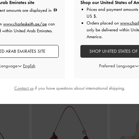
rab Emirates site
Shop our United States of Am
Prices and payment amounts 
ent amounts are displayed in
US $
.
لاثة أحزمة
كعوب بحزام الكاحل بطبعة دوامة
-
أزرق
حذاء كعب جلد
Orders placed on
www.charl
on
www.charleskeith.ae/ae
can
رق
فاتح
وحزام 
only be delivered within Unit
d within United Arab Emirates.
America.
0
375.00
D ARAB EMIRATES SITE
SHOP UNITED STATES OF
 Language:
Preferred Language:
ارتديه مع
Contact us
if you have questions about international shipping.