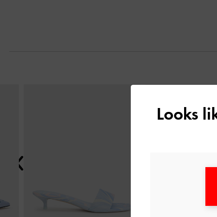
التالي
Looks l