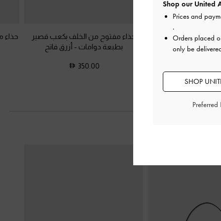
Shop our United A
Prices and paym
.
 مطرز بمقدمة مدببة
حذاء مفتوح من الخلف بكعب قصير
حذاء م
Orders placed 
خلفي
-
أزرق فاتح
بطبعة دوامات
-
أزرق فاتح
only be delivere
350.00
575.0
SHOP UNITE
Preferred