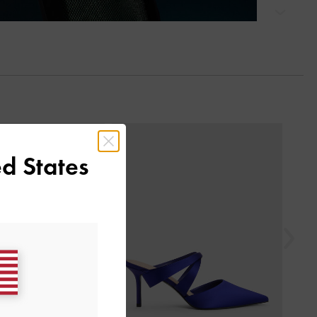
التالي
السابق
d States