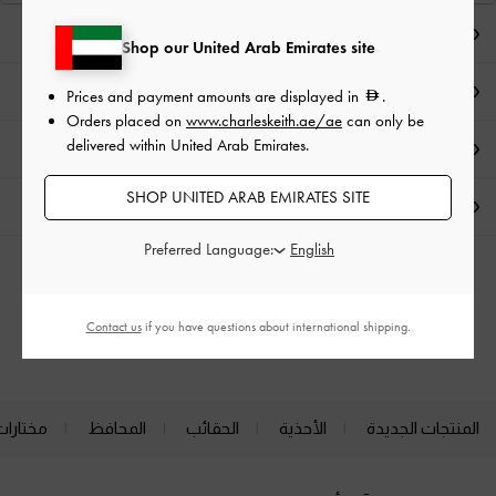
ملاحظات المحرر
Shop our United Arab Emirates site
تفاصيل المنتج وتعليمات العناية
Prices and payment amounts are displayed in
.
Orders placed on
www.charleskeith.ae/ae
can only be
delivered within United Arab Emirates.
العروض الحصرية
SHOP UNITED ARAB EMIRATES SITE
الشحن والإرجاع
Preferred Language:
الفئات ذات الصلة
Contact us
if you have questions about international shipping.
كعب عالي
أحذية الكعب العالي (هيلز)
المنتجات الجديدة
الأحذية
الحقائب
المحافظ
مختارات
Site footer