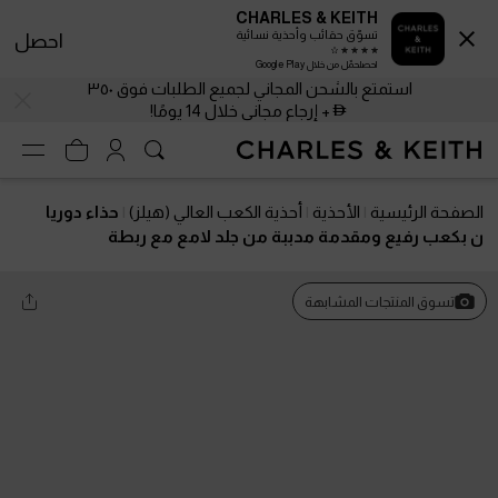
CHARLES & KEITH
تسوّق حقائب وأحذية نسائية
احصل
احصلحمّل من خلال Google Play
استمتع بالشحن المجاني لجميع الطلبات فوق ٣٥٠
+ إرجاع مجاني خلال 14 يومًا!
الصفحة الرئيسية
الأحذية
أحذية الكعب العالي (هيلز)
حذاء دوريا
ن بكعب رفيع ومقدمة مدببة من جلد لامع مع ربطة
تسوق المنتجات المشابهة