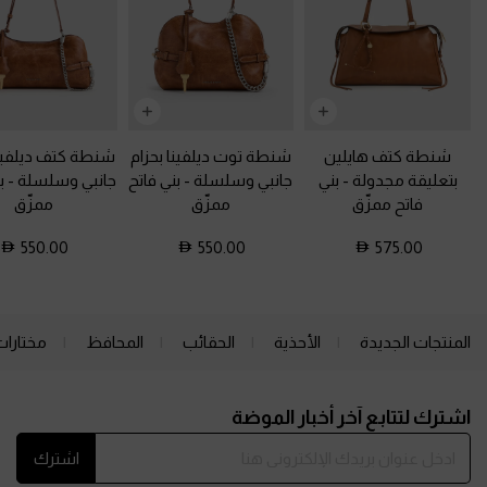
شنطة كتف هايلين
شنطة توت ديلفينا بحزام
شنطة كتف ديلفينا
بتعليقة مجدولة
-
بني
جانبي وسلسلة
-
بني فاتح
جانبي وسلسلة
-
ب
فاتح ممزّق
ممزّق
ممزّق
550.00
550.00
575.00
المنتجات الجديدة
الأحذية
الحقائب
المحافظ
مختارات
Site footer
اشترك لتتابع آخر أخبار الموضة
اشترك