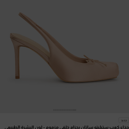
جديد
حذاء كعب ستيليتو ساتان بحزام خلفي مزموم
- لون البشرة الطبيعي