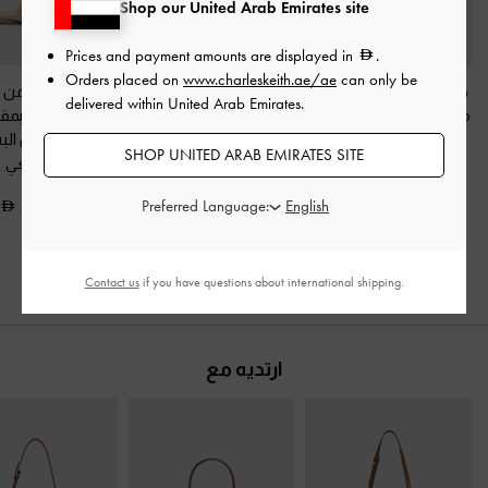
Shop our United Arab Emirates site
Prices and payment amounts are displayed in
.
Orders placed on
www.charleskeith.ae/ae
can only be
حذاء برايمد لامع بمقدمة
حذاء ستيليتو كالين بسير
حذاء مفتوح من 
delivered within United Arab Emirates.
مدببة وتصميم متقاطع
-
خلفي من الجلد اللامع
-
كالين لامع بمق
لون البشرة الطبيعي
لون البشرة الطبيعي
مدببة
-
لون الب
SHOP UNITED ARAB EMIRATES SITE
الطبيعي
350.00
350.00
Preferred Language:
350.00
Contact us
if you have questions about international shipping.
ارتديه مع