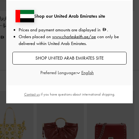
Shop our United Arab Emirates site
صندل من الجلد اللامع
حذاء باليرينا باربرا لامع
-
حذاء باليرينا باربر
بكعب عالٍ ونعل
أحمر
بفيونكة ولؤلؤ
-
Prices and payment amounts are displayed in
.
بلاتفورم سميك
-
أحمر
Orders placed on
www.charleskeith.ae/ae
can only be
375.00
350.00
delivered within United Arab Emirates.
400.00
SHOP UNITED ARAB EMIRATES SITE
Preferred Language:
ارتديه مع
Contact us
if you have questions about international shipping.