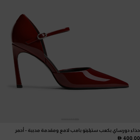
حذاء دورساي بكعب ستيليتو بامب لامع ومقدمة مدببة
- أحمر
400.00