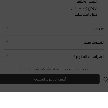
الشحن والتتبع
الإرجاع والاستبدال
دليل المقاسات
من نحن
التسوق معنا
السياسات القانونية
© جميع الحقوق محفوظة لشركة تشارلز اند كيث
أضف إلى عربة التسوق