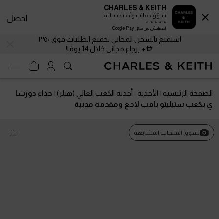
CHARLES & KEITH
تسوّق حقائب وأحذية نسائية
احصل
احصلحمّل من خلال Google Play
استمتع بالشحن المجاني لجميع الطلبات فوق ٣٥٠
+ إرجاع مجاني خلال 14 يومًا!
الصفحة الرئيسية
الأحذية
أحذية الكعب العالي (هيلز)
حذاء دورسا
ي بكعب ستيليتو بامب لامع ومقدمة مدببة
تسوق المنتجات المشابهة