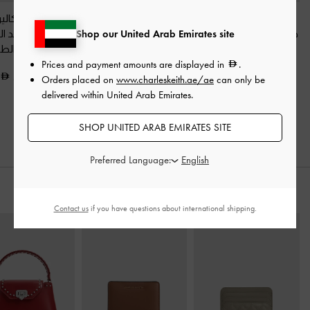
حذاء بكعب شمواه
حذاء برايمد لامع بمقدمة
حذاء ستيليتو كالي
Shop our United Arab Emirates site
صناعي ومقدمة مربعة
-
مدببة وتصميم متقاطع
-
خلفي من الجلد ال
رملي
لون البشرة الطبيعي
لون البشرة الط
Prices and payment amounts are displayed in
.
350.00
350.00
375.00
Orders placed on
www.charleskeith.ae/ae
can only be
delivered within United Arab Emirates.
SHOP UNITED ARAB EMIRATES SITE
Preferred Language:
ارتديه مع
Contact us
if you have questions about international shipping.