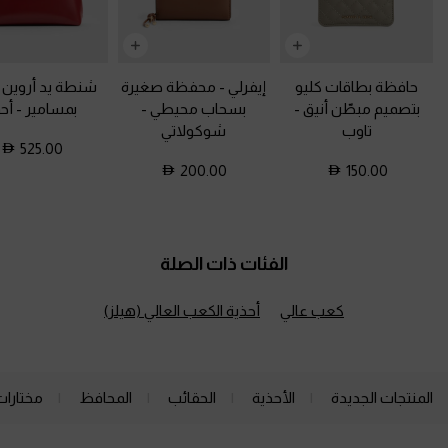
حافظة بطاقات كليو
إيفرلي - محفظة صغيرة
شنطة يد أروين م
بتصميم مبطّن أنيق
-
بسحاب محيطي
-
بمسامير
-
أح
تاوب
شوكولاتي
525.00
200.00
150.00
الفئات ذات الصلة
كعب عالي
أحذية الكعب العالي (هيلز)
المنتجات الجديدة
الأحذية
الحقائب
المحافظ
مختارات
Site footer