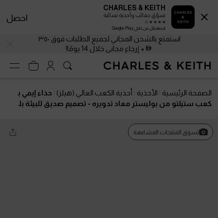
CHARLES & KEITH
تسوّق حقائب وأحذية نسائية
احصل
احصلحمّل من خلال Google Play
استمتع بالشحن المجاني لجميع الطلبات فوق ٣٥٠
+ إرجاع مجاني خلال 14 يومًا!
الصفحة الرئيسية
الأحذية
أحذية الكعب العالي (هيلز)
حذاء إيمي ب
كعب ستيلتو من بوليستر معاد تدويره - تصميم صديق للبيئة بل
مسة أنثوية راقية
تسوق المنتجات المشابهة