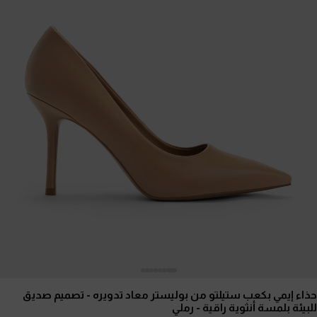
حذاء إيمي بكعب ستيلتو من بوليستر معاد تدويره - تصميم صديق
للبيئة بلمسة أنثوية راقية
- رملي