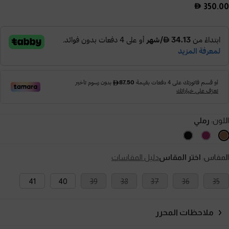
350.00
اللون:
رملي
المقاس:
اختر المقاس
دليل المقاسات
41
40
39
38
37
36
35
ملاحظات المحرر