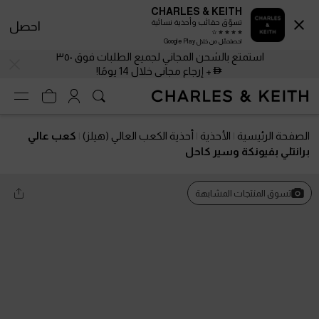
CHARLES & KEITH
تسوّق حقائب وأحذية نسائية
احصل
احصلحمّل من خلال Google Play
استمتع بالشحن المجاني لجميع الطلبات فوق ٣٥٠
+ إرجاع مجاني خلال 14 يومًا!
الصفحة الرئيسية
الأحذية
أحذية الكعب العالي (هيلز)
كعب عالي
برانتلي بفيونكة وسير كاحل
تسوق المنتجات المشابهة