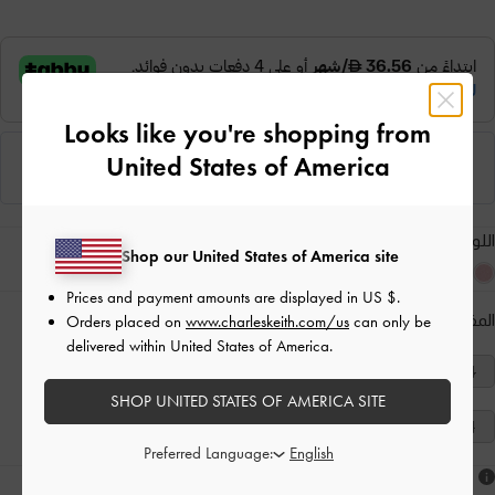
Looks like you're shopping from
United States of America
اللون:
رمادي
Shop our United States of America site
Prices and payment amounts are displayed in
US $
.
المقاس:
اختر المقاس
دليل المقاسات
Orders placed on
www.charleskeith.com/us
can only be
delivered within United States of America.
40
39
38
37
36
35
34
SHOP UNITED STATES OF AMERICA SITE
41
Preferred Language:
هل أعجبكَ ما رأيت؟