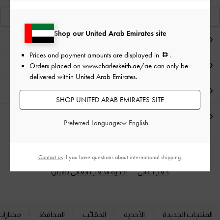
عرض منتجاتٍ مشابهة
Shop our United Arab Emirates site
ملاحظات المحرر
Prices and payment amounts are displayed in
.
تفاصيل المنتج وتعليمات العناية
Orders placed on
www.charleskeith.ae/ae
can only be
delivered within United Arab Emirates.
العروض الحصرية
SHOP UNITED ARAB EMIRATES SITE
الشحن والإرجاع
Preferred Language:
الفئات ذات الصلة
Contact us
if you have questions about international shipping.
كعب عالي
أحذية الكعب العالي (هيلز)
المنتجات الجديدة
الأحذية
الحقائب
المحافظ
مختارات