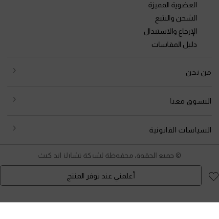
العضوية المميزة
الشحن والتتبع
الإرجاع والاستبدال
دليل المقاسات
من نحن
التسوق معنا
السياسات القانونية
© جميع الحقوق محفوظة لشركة تشارلز اند كيث
أعلمني عند توفر المنتج