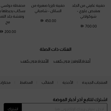
حقيبة غابيني من الجلد
حقيبة تايزيا صغيرة من
محفظة دولسي ط
بمقبض علوي
-
الساتان
-
شامباني
بسحّاب يحيطها با
شوكولاتي
ونقشة جلد التم
450.00
بيج
700.00
200.00
الفئات ذات الصلة
أحذية اللوفرز بدون كعب
الأحذية بدون كعب
المنتجات الجديدة
الأحذية
الحقائب
المحافظ
مختارات
Site footer
اشترك لتتابع آخر أخبار الموضة
اشترك