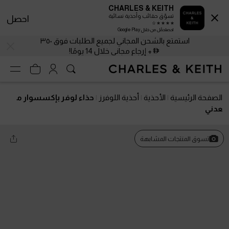
CHARLES & KEITH
تسوّق حقائب وأحذية نسائية
احصل
احصلحمّل من خلال Google Play
استمتع بالشحن المجاني لجميع الطلبات فوق ٣٥٠
+ إرجاع مجاني خلال 14 يومًا!
الصفحة الرئيسية
الأحذية
أحذية اللوفرز
حذاء لوفر بإكسسوار م
عدني
تسوق المنتجات المشابهة