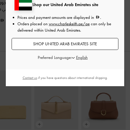
حذاء لوفر بيني بتأثير
لوفرز قماش بمشبك
-
حذاء لوفر "جور
Shop our United Arab Emirates site
مجعد
-
بني داكن
بني داكن
بسلسلة
-
بني 
Prices and payment amounts are displayed in
.
375.00
400.00
375.00
Orders placed on
www.charleskeith.ae/ae
can only be
delivered within United Arab Emirates.
SHOP UNITED ARAB EMIRATES SITE
Preferred Language:
ارتديه مع
Contact us
if you have questions about international shipping.