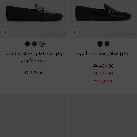
لوفرز قماش بمشبك
-
أسود
لوفر تويد بلونين وحزام بمشبك
-
متعدد الألوان
400.00
375.00
275.00
خصم 31%