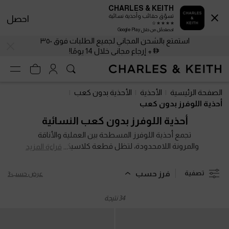
CHARLES & KEITH
تسوّق حقائب وأحذية نسائية
احصل
احصلحمّل من خلال Google Play
استمتع بالشحن المجاني لجميع الطلبات فوق ٣٥٠
+ إرجاع مجاني خلال 14 يومًا!
استمتع بالشحن المجاني لجميع الطلبات فوق ٣٥٠
+ إرجاع مجاني خلال 14 يومًا!
الصفحة الرئيسية
الأحذية
الأحذية بدون كعب
أحذية اللوفرز بدون كعب
أحذية اللوفرز بدون كعب النسائية
تجمع أحذية اللوفرز المسطحة بين العملية والأناقة
والمرونة اللامحدودة، لتظل قطعة كلاسيكية خالدة في
قراءة المزيد
عالم الموضة. صممت تشكيلتنا الواسعة بانسيابية تمزج بين
اللمسات الذكورية الجريئة والتفاصيل الأنثوية الراقية، وتضم
فرز حسب
تصفية
عرض حسب 3
تصاميم متنوعة من النعال السميكة المتينة، واللمسات
المعدنية البراقة، والزخارف اليدوية الأنيقة، إلى جانب خامات
34 نتيجة
الكانفاس الناعمة والحليات اللامعة الفاخرة، كل تفصيلة
صُممت لتمنحكِ أناقة متجددة مع كل خطوة، وترافقكِ
بثقة وأناقة لا تغيب أينما ذهبتِ.