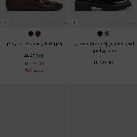
لوفر بلاتفورم بإكسسوار معدني
-
لوفرز قماش بمشبك
-
بني داكن
صندوق أسود
400.00
425.00
275.00
خصم 31%