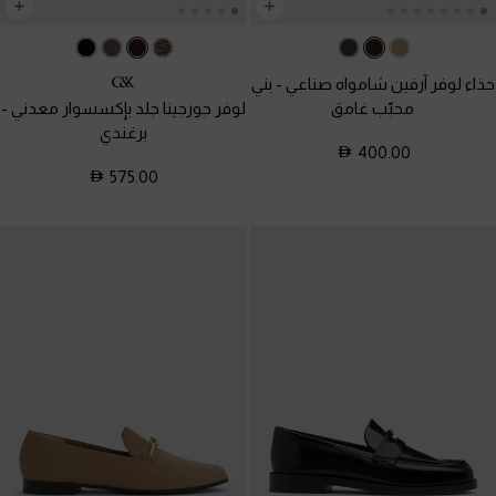
حذاء لوفر آرفين شامواه صناعي
-
بني
محبّب غامق
لوفر جورجينا جلد بإكسسوار معدني
-
برغندي
400.00
575.00