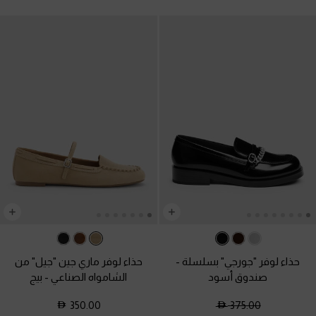
حذاء لوفر "جورجي" بسلسلة
-
حذاء لوفر ماري جين "جيل" من
صندوق أسود
الشامواه الصناعي
-
بيج
350.00
375.00