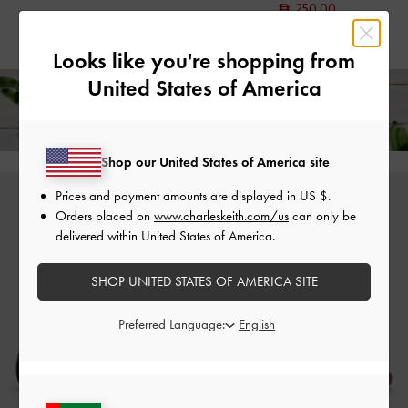
250.00
خصم 33%
Looks like you're shopping from
United States of America
استمتع بالشحن المجاني لجميع الطلبات فوق ٣٥٠
+ إرجاع مجاني خلال 14 يومًا!
Shop our United States of America site
Prices and payment amounts are displayed in
US $
.
Orders placed on
www.charleskeith.com/us
can only be
delivered within United States of America.
SHOP UNITED STATES OF AMERICA SITE
Preferred Language: