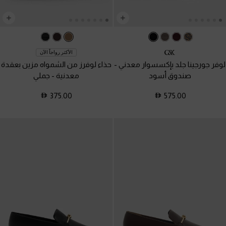
الأكثر رواجاً الآن
لوفر جورجينا جلد بإكسسوار معدني
-
حذاء لوفرز من الشمواه مزين بعقدة
صندوق أسود
معدنية
-
جملي
375.00
575.00