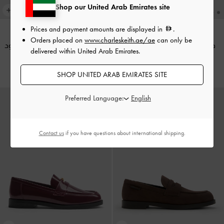
Shop our United Arab Emirates site
Prices and payment amounts are displayed in
.
Orders placed on
www.charleskeith.ae/ae
can only be
حذاء لوفر ماري جين "جيل"
-
تان
حذاء لوفر ماري جين "جيل"
-
أسود
delivered within United Arab Emirates.
350.00
350.00
SHOP UNITED ARAB EMIRATES SITE
Preferred Language:
Contact us
if you have questions about international shipping.