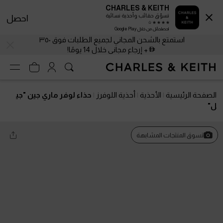
CHARLES & KEITH
تسوّق حقائب وأحذية نسائية
احصل
احصلحمّل من خلال Google Play
استمتع بالشحن المجاني لجميع الطلبات فوق ٣٥٠
+ إرجاع مجاني خلال 14 يومًا!
الصفحة الرئيسية
الأحذية
أحذية اللوفرز
حذاء لوفر ماري جين "جي
ل"
تسوق المنتجات المشابهة