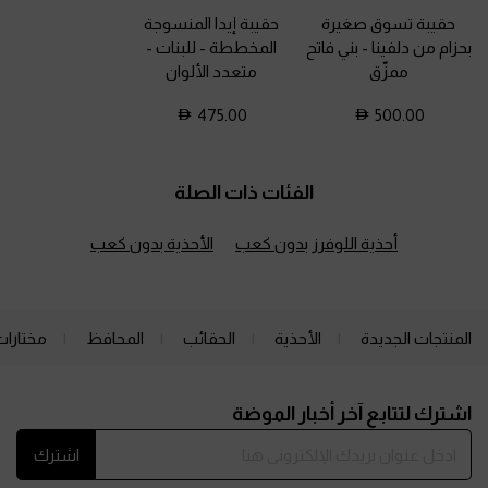
حقيبة تسوق صغيرة
حقيبة إيدا المنسوجة
بحزام من دلفينا
-
بني فاتح
المخططة - للبنات
-
ممزّق
متعدد الألوان
475.00
500.00
الفئات ذات الصلة
أحذية اللوفرز بدون كعب
الأحذية بدون كعب
المنتجات الجديدة
الأحذية
الحقائب
المحافظ
مختارات
Site footer
اشترك لتتابع آخر أخبار الموضة
اشترك