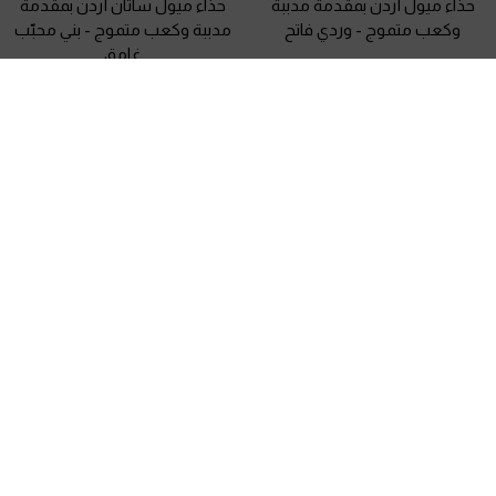
حذاء ميول أردن بمقدمة مدببة
حذاء ميول ساتان أردن بمقدمة
وكعب متموج
-
وردي فاتح
مدببة وكعب متموج
-
بني محبّب
غامق
375.00
375.00