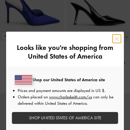
Looks like you're shopping from
United States of America
جديد
جديد
تايلن - حذاء بامبس سلينج باك
-
حذاء ساتان بسير خلفي وسيور
صندوق أسود
بليسيه
-
أزرق
Shop our United States of America site
400.00
400.00
Prices and payment amounts are displayed in
US $
.
Orders placed on
www.charleskeith.com/us
can only be
delivered within United States of America.
SHOP UNITED STATES OF AMERICA SITE