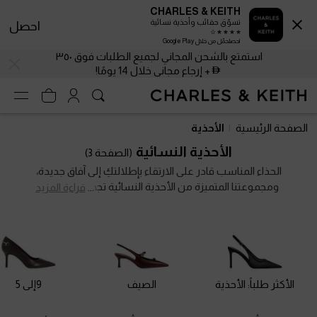
CHARLES & KEITH
تسوّق حقائب وأحذية نسائية
احصل
احصلحمّل من خلال Google Play
استمتع بالشحن المجاني لجميع الطلبات فوق ٣٥٠
+ إرجاع مجاني خلال 14 يومًا!
استمتع بالشحن المجاني لجميع الطلبات فوق ٣٥٠
+ إرجاع مجاني خلال 14 يومًا!
الصفحة الرئيسية
الأحذية
الأحذية النسائية
(الصفحة 3)
الحذاء المناسب قادر على الارتقاء بإطلالتكِ إلى آفاق جديدة،
ومجموعتنا المتميزة من الأحذية النسائية تجمع بين الأناقة
قراءة المزيد
والعملية بانسجام مثالي. أضيفي لمسة راقية إلى أسلوبكِ
مع تفاصيل أنيقة مثل التصاميم العصرية المتباينة
والكعوب الرفيعة الأنيقة، وسيور الكاحل الأنثوية، والزخارف
البارزة ذات الحلقات المعدنية. أحذيتنا المريحة سترافقكِ
بجمال متجدد في كل موسم وكل إطلالة.
الأكثر طلباً: الأحذية
الصيف
9إلى 5