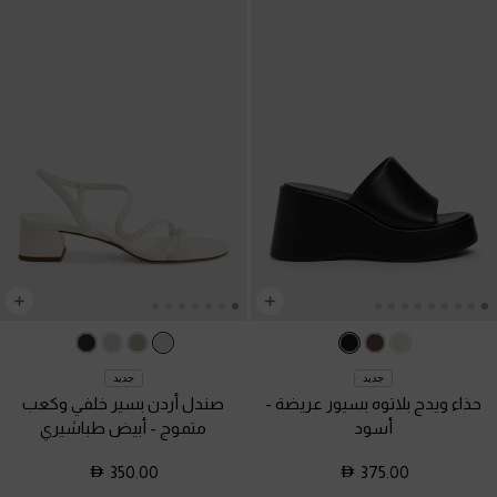
جديد
جديد
حذاء ويدج بلاتوه بسيور عريضة
-
صندل أردن بسير خلفي وكعب
أسود
متموج
-
أبيض طباشيري
350.00
375.00