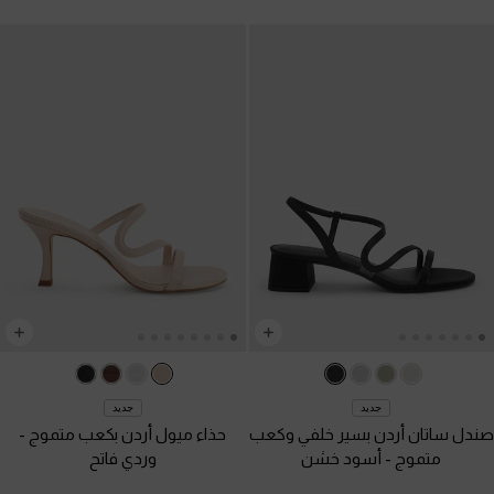
جديد
جديد
صندل ساتان أردن بسير خلفي وكعب
حذاء ميول أردن بكعب متموج
-
متموج
-
أسود خشن
وردي فاتح