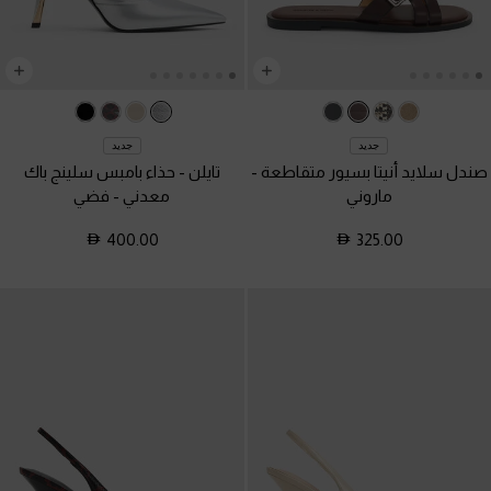
جديد
جديد
صندل سلايد أنيتا بسيور متقاطعة
-
تايلن - حذاء بامبس سلينج باك
ماروني
معدني
-
فضي
400.00
325.00