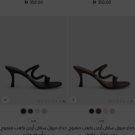
350.00
350.00
جديد
جديد
حذاء ميول ساتان أردن بكعب متموج
حذاء ميول ساتان أردن بكعب متموج
-
بني محبّب غامق
-
أسود خشن